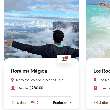
12
Roraima Mágica
Los Ro
Roraima Valencia, Venezuela
Los Ro
$
780.00
Desde
Desd
6 dias
2
Explorar
3 dias