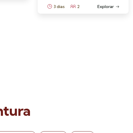
3 dias
2
Explorar
ntura