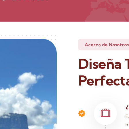
Acerca de Nosotros
Diseña 
Perfect
¿
E
m