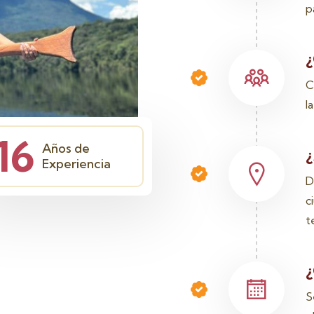
p
¿
C
l
16
Años de
¿
Experiencia
D
c
t
¿
S