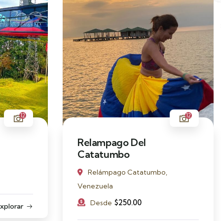
12
12
Relampago Del
Catatumbo
Relámpago Catatumbo,
Venezuela
$
250.00
Desde
xplorar