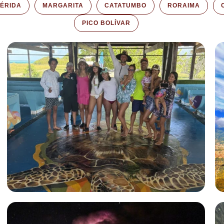
ÉRIDA
MARGARITA
CATATUMBO
RORAIMA
PICO BOLÍVAR