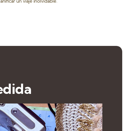
lanificar un viaje inolvidable.
edida