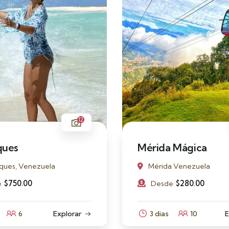
12
ques
Mérida Mágica
ques, Venezuela
Mérida Venezuela
$
750.00
$
280.00
e
Desde
6
Explorar
3 dias
10
E